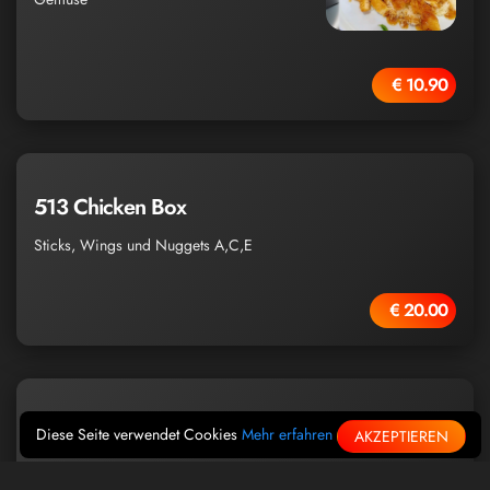
€ 10.90
513 Chicken Box
Sticks, Wings und Nuggets A,C,E
€ 20.00
514 Cevapcici
Diese Seite verwendet Cookies
Mehr erfahren
AKZEPTIEREN
mit Pommes oder Reis