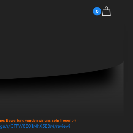
0
hes Bewertung würden wir uns sehr freuen ;-)
page/r/CTFW8E01MhX5EBM/reviewi