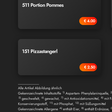
511 Portion Pommes
€ 4.00
151 Pizzastangerl
€ 2.50
____________
Alle Artikel Abbildung ähnlich
1)
2
Gekennzeichnete Inhaltsstoffe
Aspartam- Phenylalaninquelle,
5)
6)
7)
8)
geschwefelt,
gewachst,
mit Antioxidationsmittel,
mit F
11)
12)
Konservierungsstoff,
mit Phosphat,
mit Süßungsmittel
A)
B)
C
Gekennzeichnete Allergene
enthält Eier,
enthält Erdnüsse,