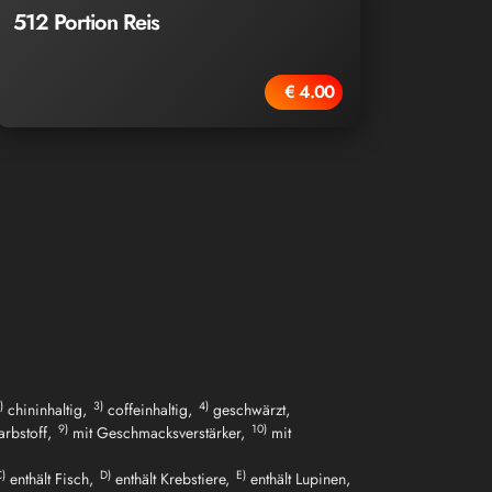
512 Portion Reis
€ 4.00
)
3)
4)
chininhaltig,
coffeinhaltig,
geschwärzt,
9)
10)
arbstoff,
mit Geschmacksverstärker,
mit
)
D)
E)
enthält Fisch,
enthält Krebstiere,
enthält Lupinen,