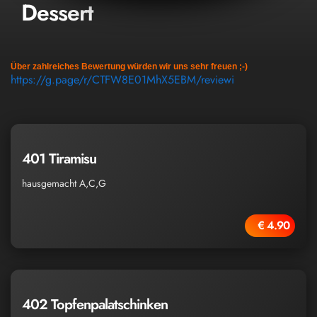
Dessert
Über zahlreiches Bewertung würden wir uns sehr freuen ;-)
https://g.page/r/CTFW8E01MhX5EBM/reviewi
401 Tiramisu
hausgemacht A,C,G
€ 4.90
402 Topfenpalatschinken