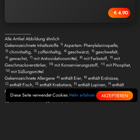
€ 4.90
____________
Alle Artikel Abbildung ähnlich
1)
Gekennzeichnete Inhaltsstoffe
Aspartam- Phenylalaninquelle,
2)
3)
4)
5)
chininhaltig,
coffeinhaltig,
geschwärzt,
geschwefelt,
6)
7)
8)
9)
gewachst,
mit Antioxidationsmittel,
mit Farbstoff,
mit
10)
11)
Geschmacksverstärker,
mit Konservierungsstoff,
mit Phosphat,
12)
mit Süßungsmittel
A)
B)
Gekennzeichnete Allergene
enthält Eier,
enthält Erdnüsse,
C)
D)
E)
F)
enthält Fisch,
enthält Krebstiere,
enthält Lupinen,
enthält
G)
H)
Milch,
enthält Schalenfrüchte,
enthält Schwefeldioxid Sulfite,
Diese Seite verwendet Cookies
Mehr erfahren
AKZEPTIEREN
I)
J)
K)
L)
enthält Sellerie,
enthält Senf,
enthält Sesamsamen,
enthält Soja,
M)
N)
enthält Weichtiere,
glutenhaltig
Kontakt
Liefershop System by
Datenschutz